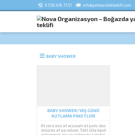
0 536 416 73 51
info@yattaevlilikteklifi.com
BABY SHOWER
BABY SHOWER/YAŞ GÜNÜ
KUTLAMA PAKETLERI
At vero eos et accusam et justo duo
dolores et ea rebum. Stet clita kasd
gubergren, no sea takimata sanctus