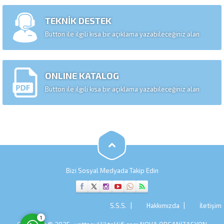
TEKNİK DESTEK
Button ile ilgili kısa bir açıklama yazabileceğiniz alan
ONLINE KATALOG
Button ile ilgili kısa bir açıklama yazabileceğiniz alan
FATİH YILMAZ
Bizi Sosyal Medyada Takip Edin
Cevap Yaz
S.S.S.
Hakkımızda
İletişim
1