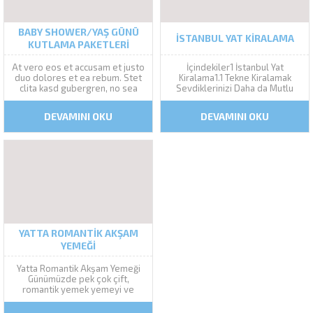
BABY SHOWER/YAŞ GÜNÜ
İSTANBUL YAT KIRALAMA
KUTLAMA PAKETLERI
At vero eos et accusam et justo
İçindekiler1 İstanbul Yat
duo dolores et ea rebum. Stet
Kiralama1.1 Tekne Kiralamak
clita kasd gubergren, no sea
Sevdiklerinizi Daha da Mutlu
takimata sanctus est Lorem
Eder1.1.1 İstanbul Yat Kiralama
ipsum dolor sit amet. Lorem
Ücretleri Ne Kadar?1.1.1.1 Saatlik
DEVAMINI OKU
DEVAMINI OKU
ipsum dolor sit amet,
tekne kiralama1.1.1.1.1 Saatlik
consetetur sadipscing elitr, sed
Tekne Turları Neler Sunuyor?
diam nonumy eirmod tempor
İstanbul Yat Kiralama Denizde
invidunt...
güzel bir şekilde vakit geçirmek
istediğinizde İstanbul Yat
Kiralama hizmetinden
yararlanmak en...
YATTA ROMANTIK AKŞAM
YEMEĞI
Yatta Romantik Akşam Yemeği
Günümüzde pek çok çift,
romantik yemek yemeyi ve
özellikle bu yemeği daha
romantik lokasyonlar da