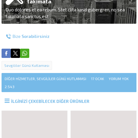
takimata
Duo dolores et ea rebum. Stet clita kasd gubergren, no sea
takimata sanctus est.
Bize
Sorabilirsiniz
Sevgililer Günü Kutlaması
DIĞER HIZMETLER
,
SEVGILILER GÜNÜ KUTLAMASI
17 OCAK
YORUM YOK
2.543
İLGİNİZİ ÇEKEBİLECEK DİĞER ÜRÜNLER