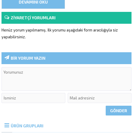
DEVAMINI OKU
yemeyi, hayal etmektedir. Bu
kapsamda karşımıza çıkan yatta
romantik akşam yemeği bütün
çiftleri daha memnun ve
ZİYARETÇİ YORUMLARI
bilhassa mutlu kılacaktır. Yeni
sevgililer,...
Henüz yorum yapılmamış. İlk yorumu aşağıdaki form aracılığıyla siz
yapabilirsiniz.
BİR YORUM YAZIN
ÜRÜN GRUPLARI